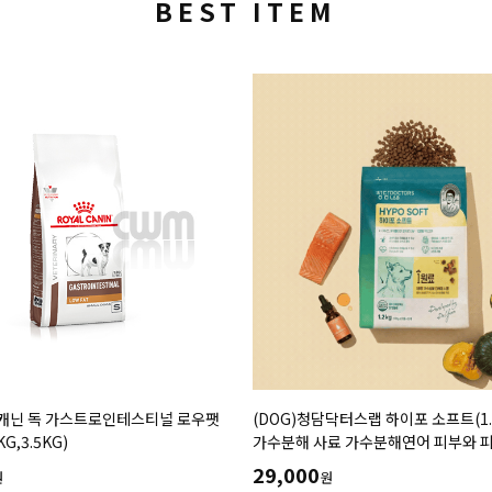
BEST ITEM
얄캐닌 독 가스트로인테스티널 로우팻
(DOG)청담닥터스랩 하이포 소프트(1.
G,3.5KG)
가수분해 사료 가수분해연어 피부와 
도움 장건강 긴장완화 부드러운식감
29,000
원
원