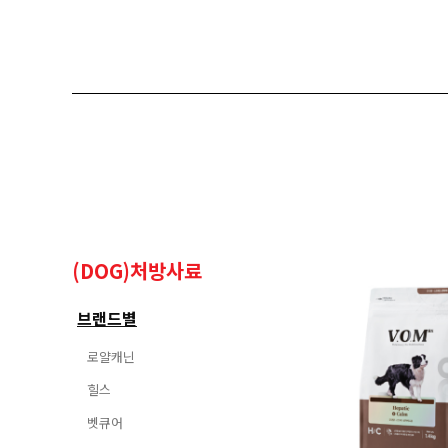
(DOG)처방사료
브랜드별
로얄캐닌
힐스
벳큐어