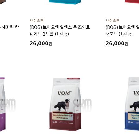
브이오엠
브이오엠
독 헤파틱 캄
(DOG) 브이오엠 알엑스 독 조인트
(DOG) 브이오엠 
웨이트컨트롤 (1.4kg)
서포트 (1.4kg)
26,000
26,000
원
원