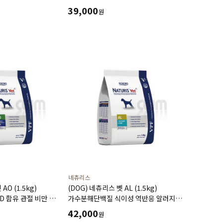
(유통기한26년12월31일)
39,000
원
네츄리스
AO (1.5kg)
(DOG) 네츄리스 벳 AL (1.5kg)
 함유 관절 비만 체중
가수분해단백질 식이성 역반응 알러지
에 도움
불내증 아토피 피부염에 도움
42,000
원
(유통기한27년1월1일)