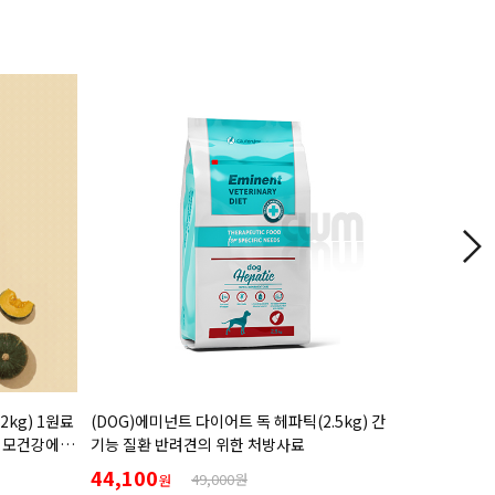
2kg) 1원료
(DOG)에미넌트 다이어트 독 헤파틱(2.5kg) 간
(DOG) 벳
피모건강에
기능 질환 반려견의 위한 처방사료
(1.5kg,
식이알러지
44,100
28,000
49,000원
원