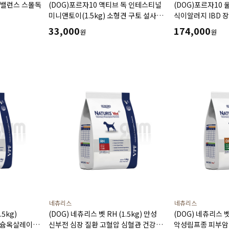
코밸런스 스몰독
(DOG)포르자10 액티브 독 인테스티널
(DOG)포르자10 
미니앤토이(1.5kg) 소형견 구토 설사
식이알러지 IBD 
소화불량 췌장염 외분비췌장기능부전에
33,000
174,000
원
원
도움
네츄리스
네츄리스
.5kg)
(DOG) 네츄리스 벳 RH (1.5kg) 만성
(DOG) 네츄리스 벳 
칼슘옥살레이트
신부전 심장 질환 고혈압 심혈관 건강에
악성림프종 피부암