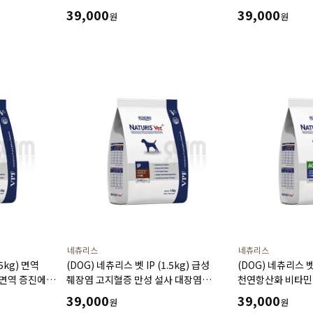
지에 도움
도움
기력 보충에 도움
39,000
39,000
원
원
네츄리스
네츄리스
.5kg) 면역
(DOG) 네츄리스 벳 IP (1.5kg) 급성
(DOG) 네츄리스 벳 
 면역 증진에
췌장염 고지혈증 만성 설사 대장염
천연항산화 비타민D
위염에 도움
관리 및 치아 건강
39,000
39,000
원
원