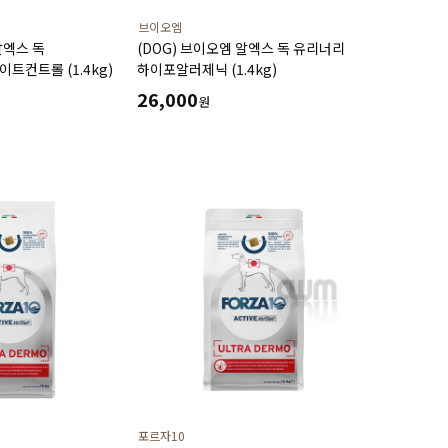
브이오엠
알엑스 독
(DOG) 브이오엠 알엑스 독 유리너리
트컨트롤 (1.4kg)
하이포알러제닉 (1.4kg)
26,000
원
포르자10