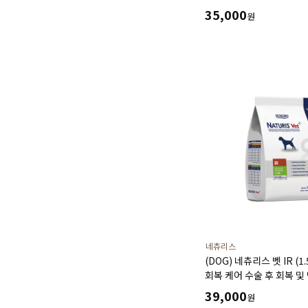
방광염 결석 예방 재발 방
35,000
원
(유통기한26년11월22일)
네츄리스
(DOG) 네츄리스 벳 IR (1
회복 케어 수술 후 회복 및
도움
39,000
원