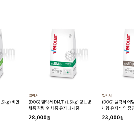
벨릭서
벨릭서
g,5kg) 비만
(DOG) 벨릭서 DM/F (1.5kg) 당뇨병
(DOG) 벨릭서 어덜
체중 감량 후 체중 유지 과체중
체형 유지 면역 증
고지혈증에 도움
28,000
23,000
원
원