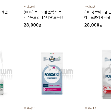
브이오엠
브이오엠
독 레날
(DOG) 브이오엠 알엑스 독
(DOG) 브이오엠 
가스트로인테스티날 로우펫
하이포알러제닉 웨이
하이포알러제닉 (1.4kg)
28,000
28,000
원
원
포르자10
포르자10