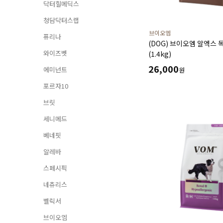
닥터힐메딕스
청담닥터스랩
브이오엠
퓨리나
(DOG) 브이오엠 알엑스 
와이즈벳
(1.4kg)
26,000
에미넌트
원
포르자10
브릿
세니메드
베네핏
알레바
스페시픽
네츄리스
벨릭서
브이오엠