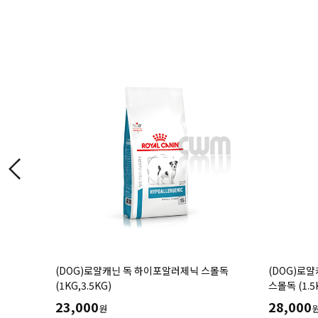
 로우팻
(DOG)로얄캐닌 독 하이포알러제닉 스몰독
(DOG)로
(1KG,3.5KG)
스몰독 (1.5K
23,000
28,000
원