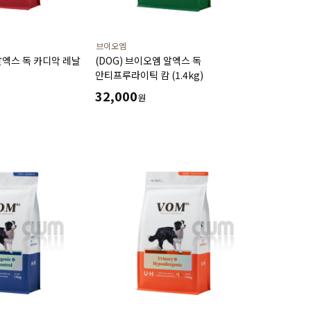
브이오엠
알엑스 독 카디악 레날
(DOG) 브이오엠 알엑스 독
안티프루라이틱 캄 (1.4kg)
32,000
원