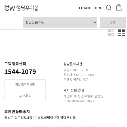
LOGIN
JOIN
이동
고객행복센터
상담문의시간
1544-2079
평일 10:00 ~ 17:00
점심시간 12:00 ~ 13:00
주말 및 공휴일 휴무
REVIEW 게시판
계좌 정보 안내
Q&A문의
예금주 (주)청담우리애니멀헬스
KB 073001-04-282623
교환반품배송지
강남구 압구정로4길 11 실로암빌딩 2층 청담우리몰